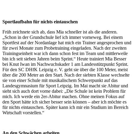
Sportlaufbahn für nichts eintauschen
Früh zeichnete sich ab, dass Mia schneller ist als die anderen.
„Schon in der Grundschule lief ich immer vorneweg. Bei einem
Sportfest auf der Nordanlage hat mich ein Trainer angesprochen und
für zwei Monate zum Probetraining eingeladen. Nach der zweiten
Trainingseinheit war ich dann schon fest im Team und mittlerweile
bin ich seit sieben Jahren beim Sprint.“ Heute trainiert Mia Besser
bei Knut Iwan im Nachwuchskader 1 am Landesstützpunkt Sprint.
Für den SC DHfK Leipzig e. V. geht sie über die 100 Meter, meist
über die 200 Meter an den Start. Nach der siebten Klasse wechselte
sie von einer Schule mit musikalischem Schwerpunkt auf das
Landesgymnasium für Sport Leipzig. Im Mai macht sie Abitur und
sieht sich auch dort vorne dabei: „Die Schule ist kein Problem für
mich. Ich werde ein 2er-Abitur machen. Ohne meinen Fokus auf
den Sport hätte ich sicher besser sein können – aber ich möchte es
für nichts eintauschen. Später kann ich mir ein Studium im Bereich
Wirtschaft vorstellen.“
An den Schwächen arbeiten