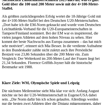
Gold über die 100 und 200 Meter sowie mit der 4×100-Meter-
Staffel.
Als größten zurückliegenden Erfolg wertet die 18-Jährige Gold mit
der 4×100-Meter-Staffel bei den Deutschen U20-Meisterschaften.
„Dort habe ich die EM-Norm geknackt und wurde vom Deutschen
Leichtathletik-Verband für die U20-Europameisterschaften in
Tampere/Finnland nominiert. Bei der EM war es inspirierend, die
vielen jungen Athleten auf dem hohen Niveau zu sehen. Hier
kommt der beste Nachwuchs aus Europa zusammen – das hat mich
sehr motiviert“, erinnert sich Mia Besser. In die verdiente Aufnahme
in den Bundeskader zahlte nicht zuletzt auch ihre Persönliche
Bestzeit von 23,86 Sekunden über die 200 Meter ein. Zum
Vergleich: Der Weltrekord im 200-Meter-Lauf der Frauen liegt bei
21,34 Sekunden. Florence Griffith-Joyner hält die historische
Bestmarke seit 1988.
Klare Ziele: WM, Olympische Spiele und Leipzig
Die nächsten Meilensteine sieht Mia klar vor sich: Anfang August
möchte sie bei der U20-Weltmeisterschaft in Eugene/USA dabei
sein. „Die Norm dafür bin ich schon gelaufen. Allerdings werden
nur die besten zwei Athleten über die Distanz mitgenommen, daher