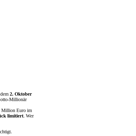
b dem
2. Oktober
otto-Millionär
 Million Euro im
ck limitiert
. Wer
htigt.