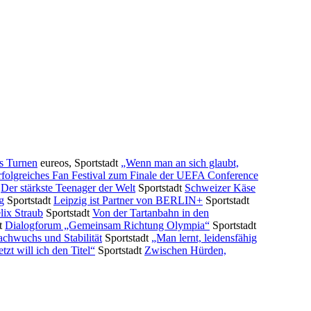
s Turnen
eureos, Sportstadt
„Wenn man an sich glaubt,
rfolgreiches Fan Festival zum Finale der UEFA Conference
Der stärkste Teenager der Welt
Sportstadt
Schweizer Käse
g
Sportstadt
Leipzig ist Partner von BERLIN+
Sportstadt
lix Straub
Sportstadt
Von der Tartanbahn in den
t
Dialogforum „Gemeinsam Richtung Olympia“
Sportstadt
chwuchs und Stabilität
Sportstadt
„Man lernt, leidensfähig
etzt will ich den Titel“
Sportstadt
Zwischen Hürden,