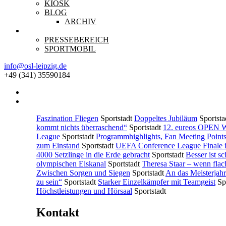
KIOSK
BLOG
ARCHIV
KONTAKT
PRESSEBEREICH
SPORTMOBIL
info@osl-leipzig.de
+49 (341) 35590184
Faszination Fliegen
Sportstadt
Doppeltes Jubiläum
Sportsta
kommt nichts überraschend“
Sportstadt
12. eureos OPEN W
League
Sportstadt
Programmhighlights, Fan Meeting Points,
zum Einstand
Sportstadt
UEFA Conference League Finale i
4000 Setzlinge in die Erde gebracht
Sportstadt
Besser ist sc
olympischen Eiskanal
Sportstadt
Theresa Staar – wenn flac
Zwischen Sorgen und Siegen
Sportstadt
An das Meisterjah
zu sein“
Sportstadt
Starker Einzelkämpfer mit Teamgeist
Sp
Höchstleistungen und Hörsaal
Sportstadt
Kontakt