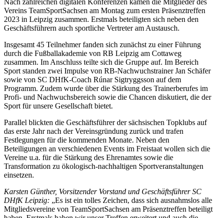
Nach zahlreichen digitalen Konferenzen kamen die Mitglieder des
Vereins TeamSportSachsen am Montag zum ersten Präsenztreffen
2023 in Leipzig zusammen. Erstmals beteiligten sich neben den
Geschäftsführern auch sportliche Vertreter am Austausch.
Insgesamt 45 Teilnehmer fanden sich zunächst zu einer Führung
durch die Fußballakademie von RB Leipzig am Cottaweg
zusammen. Im Anschluss teilte sich die Gruppe auf. Im Bereich
Sport standen zwei Impulse von RB-Nachwuchstrainer Jan Schäfer
sowie von SC DHfK-Coach Rúnar Sigtryggsson auf dem
Programm. Zudem wurde über die Stärkung des Trainerberufes im
Profi- und Nachwuchsbereich sowie die Chancen diskutiert, die der
Sport für unsere Gesellschaft bietet.
Parallel blickten die Geschäftsführer der sächsischen Topklubs auf
das erste Jahr nach der Vereinsgründung zurück und trafen
Festlegungen für die kommenden Monate. Neben den
Beteiligungen an verschiedenen Events im Freistaat wollen sich die
Vereine u.a. für die Stärkung des Ehrenamtes sowie die
Transformation zu ökologisch-nachhaltigen Sportveranstaltungen
einsetzen.
Karsten Günther, Vorsitzender Vorstand und Geschäftsführer SC
DHfK Leipzig:
„Es ist ein tolles Zeichen, dass sich ausnahmslos alle
Mitgliedsvereine von TeamSportSachsen am Präsenztreffen beteiligt
haben. Erstmals haben wir unser Treffen erweitert und auch die