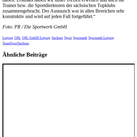
Trainer bzw. die Sportdirektoren der sächsischen Topklubs
zusammengebracht. Der Austausch war in allen Bereichen sehr
konstruktiv und wird auf jeden Fall fortgeführt.“
Foto: PR / Die Sportwerk GmbH
Leipzig
OSL
OSL GmbH Leipzig
Sachsen
Sport
Sportstadt
Sportstadt Leipzig
TeamSportSachsen
Ähnliche Beiträge