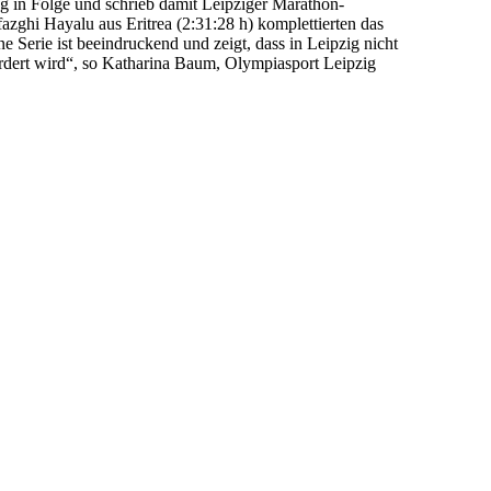
g in Folge und schrieb damit Leipziger Marathon-
zghi Hayalu aus Eritrea (2:31:28 h) komplettierten das
e Serie ist beeindruckend und zeigt, dass in Leipzig nicht
fördert wird“, so Katharina Baum, Olympiasport Leipzig