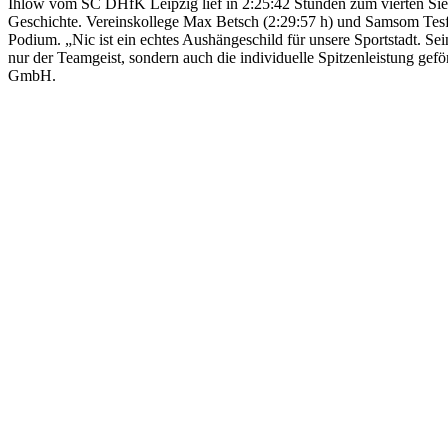
Ihlow vom SC DHfK Leipzig lief in 2:25:42 Stunden zum vierten Sie
Geschichte. Vereinskollege Max Betsch (2:29:57 h) und Samsom Tesfa
Podium. „Nic ist ein echtes Aushängeschild für unsere Sportstadt. Sein
nur der Teamgeist, sondern auch die individuelle Spitzenleistung ge
GmbH.