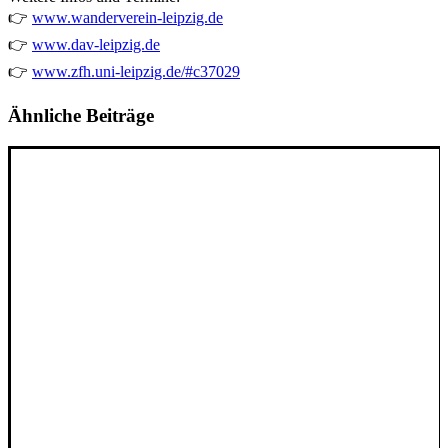
👉
www.wanderverein-leipzig.de
👉
www.dav-leipzig.de
👉
www.zfh.uni-leipzig.de/#c37029
Ähnliche Beiträge