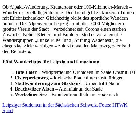
Ob Alpaka-Wanderung, Kräutertour oder 100-Kilometer-Marsch –
Wandern ist vielfältiger denn je. Der Trend geht zu kürzeren Touren
mit Erlebnischarakter. Gleichzeitig bleibt das sportliche Wandern
populär: Der Alpenverein Leipzig – mit über 7000 Mitgliedern
größter Verein der Stadt – verzeichnet seit Corona einen starken
Zuwachs. Neben Klettern und Bouldern sind es vor allem die
Wandergruppen „Flinke Füße“ und „Stiftung Wadentest“, die
ehrgeizige Ziele verfolgen – zuletzt etwa den Malerweg oder bald
den Rennsteig.
Fünf Wandertipps für Leipzig und Umgebung
Tote Täler
– Wildpferde und Orchideen im Saale-Unstrut-Tal
Elsterperlenweg
– Idyllische Pfade durch Ostthüringen
Stadtwanderung zum Glashaus
– Urban trifft Natur
Brachwitzer Alpen
– Alpinflair an der Saale
Werbeliner See
– Familienfreundlich und vogelreich
Leipziger Studenten in der Sächsischen Schweiz. Fotos: HTWK
Sport