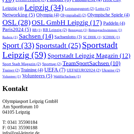
Leipzig
(34)
Leipzig
(4)
Leistungssport
(2)
Lotto
(2)
Networking
(5)
Olympia
(4)
Olympische Spiele
(4)
Olympiaball
(2)
OSL
(28)
OSL GmbH Leipzig
(17)
Paddeln
(4)
Paris2024
(5)
RB Leipzig
(2)
RB
(1)
Rennsport
(1)
Rettungsschwimmen
(1)
Sachsen
(14)
Sachsenlotto
(3)
Rudern
(1)
SC DHfK
(1)
SCDHfK
(1)
Sportstadt
Sport
(33)
Sportstadt
(25)
Leipzig
(59)
Sportstadt Leipzig Magazin
(12)
TeamSportSachsen
(10)
Sport Stadt Magazin
(2)
Sporttag
(2)
UEFA
(7)
Training
(4)
Trainer
(2)
UEFAEURO2024
(2)
Ukraine
(2)
Volunteers
(5)
Volunteer
(1)
WaldfürSachsen
(1)
Kontakt
Olympiasport Leipzig GmbH
Am Sportforum 10
04105 Leipzig
T: 0341 35590184
F: 0341 35590188
info@osl-leipzig.de