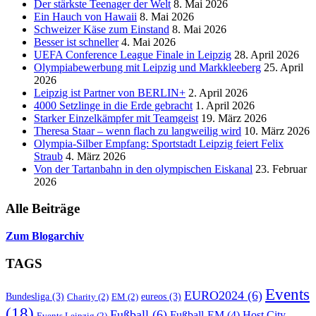
Der stärkste Teenager der Welt
8. Mai 2026
Ein Hauch von Hawaii
8. Mai 2026
Schweizer Käse zum Einstand
8. Mai 2026
Besser ist schneller
4. Mai 2026
UEFA Conference League Finale in Leipzig
28. April 2026
Olympiabewerbung mit Leipzig und Markkleeberg
25. April
2026
Leipzig ist Partner von BERLIN+
2. April 2026
4000 Setzlinge in die Erde gebracht
1. April 2026
Starker Einzelkämpfer mit Teamgeist
19. März 2026
Theresa Staar – wenn flach zu langweilig wird
10. März 2026
Olympia-Silber Empfang: Sportstadt Leipzig feiert Felix
Straub
4. März 2026
Von der Tartanbahn in den olympischen Eiskanal
23. Februar
2026
Alle Beiträge
Zum Blogarchiv
TAGS
Events
EURO2024
(6)
Bundesliga
(3)
eureos
(3)
Charity
(2)
EM
(2)
(18)
Fußball
(6)
Fußball-EM
(4)
Host City
Events Leipzig
(2)