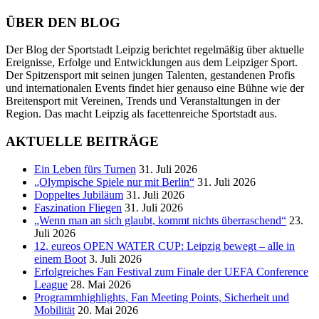
ÜBER DEN BLOG
Der Blog der Sportstadt Leipzig berichtet regelmäßig über aktuelle
Ereignisse, Erfolge und Entwicklungen aus dem Leipziger Sport.
Der Spitzensport mit seinen jungen Talenten, gestandenen Profis
und internationalen Events findet hier genauso eine Bühne wie der
Breitensport mit Vereinen, Trends und Veranstaltungen in der
Region. Das macht Leipzig als facettenreiche Sportstadt aus.
AKTUELLE BEITRÄGE
Ein Leben fürs Turnen
31. Juli 2026
„Olympische Spiele nur mit Berlin“
31. Juli 2026
Doppeltes Jubiläum
31. Juli 2026
Faszination Fliegen
31. Juli 2026
„Wenn man an sich glaubt, kommt nichts überraschend“
23.
Juli 2026
12. eureos OPEN WATER CUP: Leipzig bewegt – alle in
einem Boot
3. Juli 2026
Erfolgreiches Fan Festival zum Finale der UEFA Conference
League
28. Mai 2026
Programmhighlights, Fan Meeting Points, Sicherheit und
Mobilität
20. Mai 2026